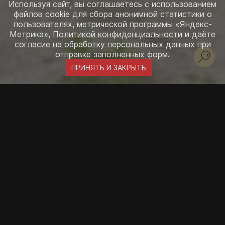
Используя сайт, вы соглашаетесь с использованием
файлов cookie для сбора анонимной статистики о
пользователях, метрической программы «Яндекс-
Метрика»,
Политикой конфиденциальности
и даёте
согласие на обработку персональных данных
при
отправке заполненных форм.
ПРИНЯТЬ И ЗАКРЫТЬ
Площадь
2
275
м
Габариты
13х20,9
м
Материал