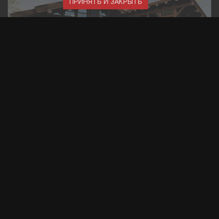
ПРИНЯТЬ И ЗАКРЫТЬ
2
общая площадь: 695 м
габариты: 20х21 м
14
"МИЛЛЕНИУМ ПАРК"
ИЗ РУБЛЕНОГО БРЕВНА, POST & BEAM
ПОСТРОЕНО
2
общая площадь: 760 м
габариты: 19,4х49,2 м