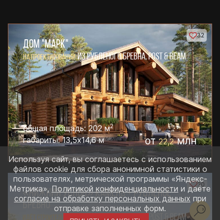
32
ДОМ "МАРК"
ИЗ РУБЛЕНОГО БРЕВНА, POST & BEAM
НА ПРОЕКТИРОВАНИИ
2
общая площадь: 202 м
от
млн
габариты: 13,5х14,6 м
22,2
Используя сайт, вы соглашаетесь с использованием
файлов cookie для сбора анонимной статистики о
пользователях, метрической программы «Яндекс-
20
Метрика»,
Политикой конфиденциальности
и даёте
«НИЖНИЙ УСЛОН» КАМЕНЬ + РУБЛЕНОЕ
согласие на обработку персональных данных
при
БРЕВНО
отправке заполненных форм.
ИЗ РУБЛЕНОГО БРЕВНА, POST & BEAM
ИДЁТ СТРОИТЕЛЬСТВО