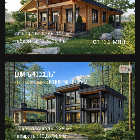
2
общая площадь: 156 м
от
млн
габариты: 12,5х15,4 м
13,2
18
ДОМ "БРЮССЕЛЬ"
ИЗ КЛЕЕНОГО БРУСА
НА ПРОЕКТИРОВАНИИ
2
общая площадь: 229 м
габариты: 10,8х14,5 м