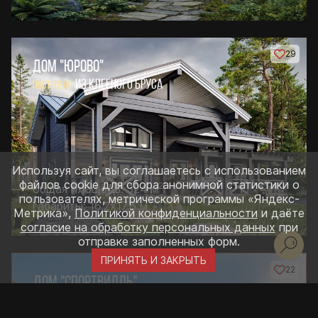
29
ДОМ "ЮРОВО"
ИЗ КЛЕЕНОГО БРУСА
ПОСТРОЕНО
Используя сайт, вы соглашаетесь с использованием
файлов cookie для сбора анонимной статистики о
2
общая площадь: 324 м
пользователях, метрической программы «Яндекс-
габариты: 16,2х17,6 м
Метрика»,
Политикой конфиденциальности
и даёте
согласие на обработку персональных данных
при
отправке заполненных форм.
ПРИНЯТЬ И ЗАКРЫТЬ
22
ДОМ "СПОРТВИЛЛЬ"
ИЗ КЛЕЕНОГО БРУСА
ПОСТРОЕНО