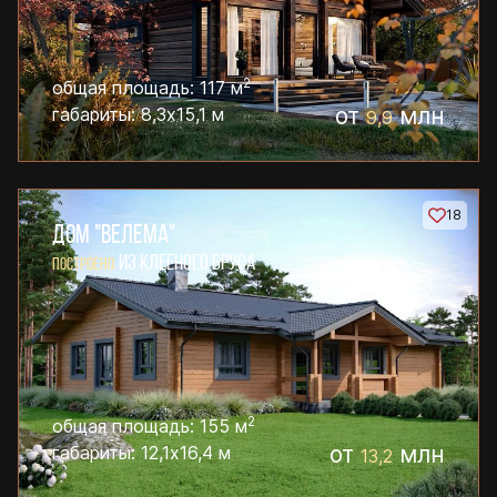
2
общая площадь: 117 м
от
млн
габариты: 8,3х15,1 м
9,9
18
ДОМ "ВЕЛЕМА"
ИЗ КЛЕЕНОГО БРУСА
ПОСТРОЕНО
2
общая площадь: 155 м
от
млн
габариты: 12,1х16,4 м
13,2