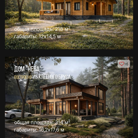
2
общая площадь: 218 м
габариты: 12х14,5 м
16
ДОМ "НЕВА"
ИЗ КЛЕЕНОГО БРУСА
ПОСТРОЕНО
2
общая площадь: 314 м
габариты: 16,2х17,6 м